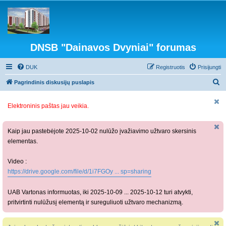
DNSB "Dainavos Dvyniai" forumas
DUK
Registruotis
Prisijungti
I
Pagrindinis diskusijų puslapis
e
Elektroninis paštas jau veikia.
š
k
o
Kaip jau pastebėjote 2025-10-02 nulūžo įvažiavimo užtvaro skersinis
elementas.
t
i
Video :
https://drive.google.com/file/d/1i7FGOy ... sp=sharing
UAB Vartonas informuotas, iki 2025-10-09 ... 2025-10-12 turi atvykti,
pritvirtinti nulūžusį elementą ir sureguliuoti užtvaro mechanizmą.