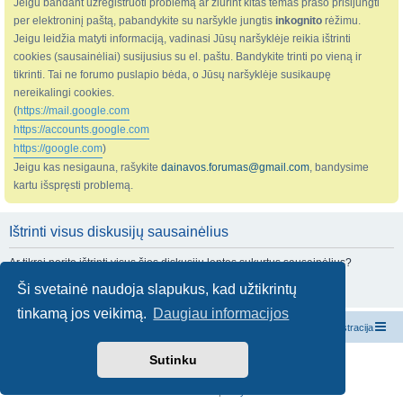
Jeigu bandant užregistruoti problemą ar žiūrint kitas temas prašo prisijungti
per elektroninį paštą, pabandykite su naršykle jungtis
inkognito
rėžimu.
Jeigu leidžia matyti informaciją, vadinasi Jūsų naršyklėje reikia ištrinti
cookies (sausainėliai) susijusius su el. paštu. Bandykite trinti po vieną ir
tikrinti. Tai ne forumo puslapio bėda, o Jūsų naršyklėje susikaupę
nereikalingi cookies.
(
https://mail.google.com
https://accounts.google.com
https://google.com
)
Jeigu kas nesigauna, rašykite
dainavos.forumas@gmail.com
, bandysime
kartu išspręsti problemą.
Ištrinti visus diskusijų sausainėlius
Ar tikrai norite ištrinti visus šios diskusijų lentos sukurtus sausainėlius?
Ši svetainė naudoja slapukus, kad užtikrintų
tinkamą jos veikimą.
Daugiau informacijos
Pagrindinis diskusijų puslapis
Susisiekite su administracija
Sutinku
Veikia su
phpBB
® Forum Software © phpBB Limited
Vertė
Riešutas
© 2024
Konfidencialumas
|
Taisyklės