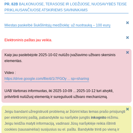
PR. 82B
BALKONUOSE, TERASOSE IR LODŽIJOSE, NUOSAVYBĖS TEISE
PRIKLAUSANČIUOSE ATSKIRIEMS SAVININKAMS
Miestas paskelbė šiukšlintojų medžioklę: už nuotrauką – 100 eurų
Elektroninis paštas jau veikia.
Kaip jau pastebėjote 2025-10-02 nulūžo įvažiavimo užtvaro skersinis
elementas.
Video :
https://drive.google.com/file/d/1i7FGOy ... sp=sharing
UAB Vartonas informuotas, iki 2025-10-09 ... 2025-10-12 turi atvykti,
pritvirtinti nulūžusį elementą ir sureguliuoti užtvaro mechanizmą.
Jeigu bandant užregistruoti problemą ar žiūrint kitas temas prašo prisijungti
per elektroninį paštą, pabandykite su naršykle jungtis
inkognito
rėžimu.
Jeigu leidžia matyti informaciją, vadinasi Jūsų naršyklėje reikia ištrinti
cookies (sausainėliai) susijusius su el. paštu. Bandykite trinti po vieną ir