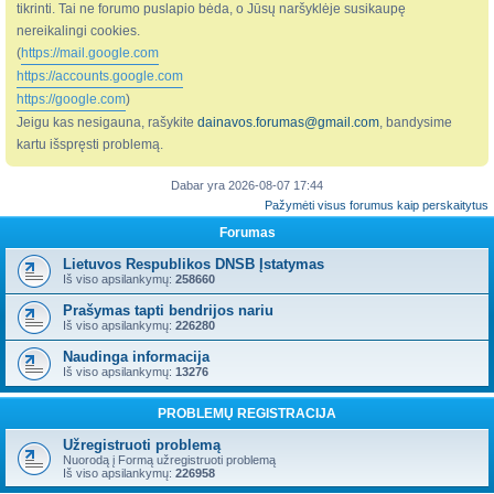
tikrinti. Tai ne forumo puslapio bėda, o Jūsų naršyklėje susikaupę
nereikalingi cookies.
(
https://mail.google.com
https://accounts.google.com
https://google.com
)
Jeigu kas nesigauna, rašykite
dainavos.forumas@gmail.com
, bandysime
kartu išspręsti problemą.
Dabar yra 2026-08-07 17:44
Pažymėti visus forumus kaip perskaitytus
Forumas
Lietuvos Respublikos DNSB Įstatymas
Iš viso apsilankymų:
258660
Prašymas tapti bendrijos nariu
Iš viso apsilankymų:
226280
Naudinga informacija
Iš viso apsilankymų:
13276
PROBLEMŲ REGISTRACIJA
Užregistruoti problemą
Nuorodą į Formą užregistruoti problemą
Iš viso apsilankymų:
226958