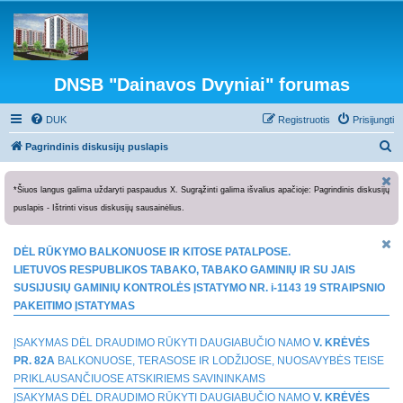
DNSB "Dainavos Dvyniai" forumas
DUK
Registruotis
Prisijungti
I
Pagrindinis diskusijų puslapis
e
š
*Šiuos langus galima uždaryti paspaudus X. Sugrąžinti galima išvalius apačioje: Pagrindinis diskusijų
puslapis - Ištrinti visus diskusijų sausainėlius.
k
o
DĖL RŪKYMO BALKONUOSE IR KITOSE PATALPOSE.
t
LIETUVOS RESPUBLIKOS TABAKO, TABAKO GAMINIŲ IR SU JAIS
i
SUSIJUSIŲ GAMINIŲ KONTROLĖS ĮSTATYMO NR. i-1143 19 STRAIPSNIO
PAKEITIMO ĮSTATYMAS
ĮSAKYMAS DĖL DRAUDIMO RŪKYTI DAUGIABUČIO NAMO
V. KRĖVĖS
PR. 82A
BALKONUOSE, TERASOSE IR LODŽIJOSE, NUOSAVYBĖS TEISE
PRIKLAUSANČIUOSE ATSKIRIEMS SAVININKAMS
ĮSAKYMAS DĖL DRAUDIMO RŪKYTI DAUGIABUČIO NAMO
V. KRĖVĖS