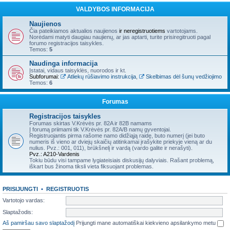
VALDYBOS INFORMACIJA
Naujienos
Čia pateikiamos aktualios naujienos
ir neregistruotiems
vartotojams.
Norėdami matyti daugiau naujienų, ar jas aptarti, turite prisiregitruoti pagal
forumo registracijos taisykles.
Temos:
5
Naudinga informacija
Įstatai, vidaus taisyklės, nuorodos ir kt.
Subforumai:
Atliekų rūšiavimo instrukcija
,
Skelbimas dėl šunų vedžiojimo
Temos:
6
Forumas
Registracijos taisykles
Forumas skirtas V.Krėvės pr. 82A ir 82B namams
Į forumą priimami tik V.Krėvės pr. 82A/B namų gyventojai.
Registruojantis pirma rašome namo didžiąją raidę, buto numerį (jei buto
numeris iš vieno ar dviejų skaičių atitinkamai įrašykite priekyje vieną ar du
nulius. Pvz.: 001, 011), brūkšnelį ir vardą (vardo galite ir nerašyti).
Pvz.: A210-Vardenis
Tokiu būdu visi tampame lygiateisiais diskusijų dalyviais. Rašant problemą,
iškart bus žinoma tiksli vieta fiksuojant problemas.
PRISIJUNGTI
•
REGISTRUOTIS
Vartotojo vardas:
Slaptažodis:
Aš pamiršau savo slaptažodį
Prijungti mane automatiškai kiekvieno apsilankymo metu