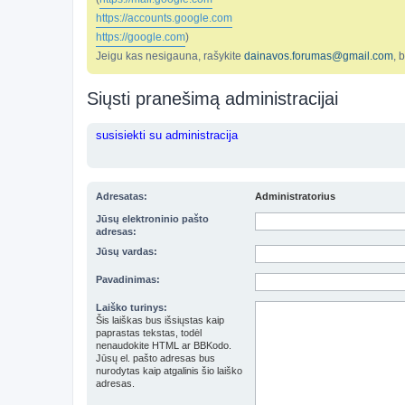
https://accounts.google.com
https://google.com
)
Jeigu kas nesigauna, rašykite
dainavos.forumas@gmail.com
, 
Siųsti pranešimą administracijai
susisiekti su administracija
Adresatas:
Administratorius
Jūsų elektroninio pašto
adresas:
Jūsų vardas:
Pavadinimas:
Laiško turinys:
Šis laiškas bus išsiųstas kaip
paprastas tekstas, todėl
nenaudokite HTML ar BBKodo.
Jūsų el. pašto adresas bus
nurodytas kaip atgalinis šio laiško
adresas.