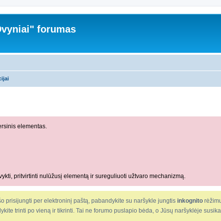
vyniai" forumas
ijai
rsinis elementas.
ykti, pritvirtinti nulūžusį elementą ir sureguliuoti užtvaro mechanizmą.
o prisijungti per elektroninį paštą, pabandykite su naršykle jungtis
inkognito
rėžimu
ndykite trinti po vieną ir tikrinti. Tai ne forumo puslapio bėda, o Jūsų naršyklėje susi