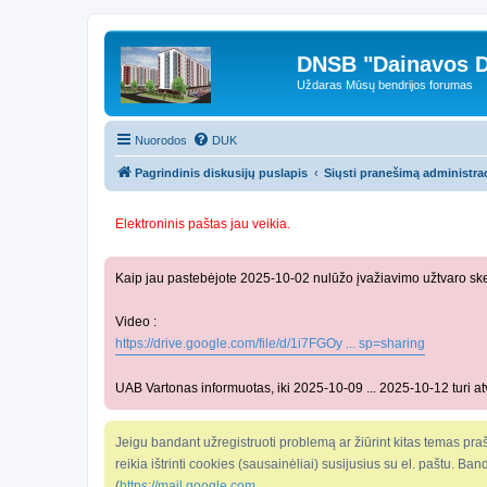
DNSB "Dainavos D
Uždaras Mūsų bendrijos forumas
Nuorodos
DUK
Pagrindinis diskusijų puslapis
Siųsti pranešimą administrac
Elektroninis paštas jau veikia.
Kaip jau pastebėjote 2025-10-02 nulūžo įvažiavimo užtvaro ske
Video :
https://drive.google.com/file/d/1i7FGOy ... sp=sharing
UAB Vartonas informuotas, iki 2025-10-09 ... 2025-10-12 turi atv
Jeigu bandant užregistruoti problemą ar žiūrint kitas temas praš
reikia ištrinti cookies (sausainėliai) susijusius su el. paštu. Ba
(
https://mail.google.com