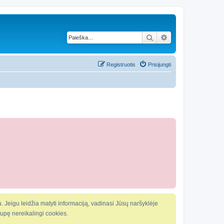
Ieškoti
Išplėstinė paieška
Registruotis
Prisijungti
. Jeigu leidžia matyti informaciją, vadinasi Jūsų naršyklėje
kaupę nereikalingi cookies.