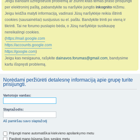
Jeigu bandant užregistruoti problemą ar žiūrint kitas temas prašo prisijungti
per elektroninį paštą, pabandykite su naršykle jungtis
inkognito
rėžimu.
Jeigu leidžia matyti informaciją, vadinasi Jūsų naršyklėje reikia ištrinti
cookies (sausainėliai) susijusius su el. paštu. Bandykite trinti po vieną ir
tikrinti. Tai ne forumo puslapio bėda, o Jūsų naršyklėje susikaupę
nereikalingi cookies.
(
https://mail.google.com
https://accounts.google.com
https://google.com
)
Jeigu kas nesigauna, rašykite
dainavos.forumas@gmail.com
, bandysime
kartu išspręsti problemą.
Norėdami peržiūrėti detalesnę informaciją apie grupę turite
prisijungti.
Vartotojo vardas:
Slaptažodis:
Aš pamiršau savo slaptažodį
Prijungti mane automatiškai kiekvieno apsilankymo metu
Paslėpti mano būseną šios sesijos metu