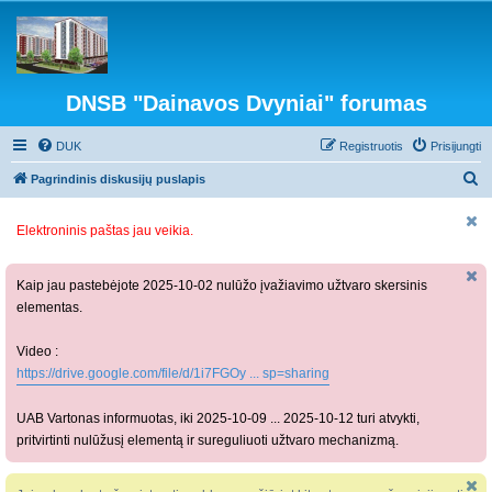
DNSB "Dainavos Dvyniai" forumas
DUK
Registruotis
Prisijungti
I
Pagrindinis diskusijų puslapis
e
Elektroninis paštas jau veikia.
š
k
o
Kaip jau pastebėjote 2025-10-02 nulūžo įvažiavimo užtvaro skersinis
elementas.
t
i
Video :
https://drive.google.com/file/d/1i7FGOy ... sp=sharing
UAB Vartonas informuotas, iki 2025-10-09 ... 2025-10-12 turi atvykti,
pritvirtinti nulūžusį elementą ir sureguliuoti užtvaro mechanizmą.