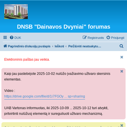
DNSB "Dainavos Dvyniai" forumas
DUK
Registruotis
Prisijungti
I
Pagrindinis diskusijų puslapis
Ieškoti
Peržiūrėti neatsakytus pranešimus
e
Elektroninis paštas jau veikia.
š
k
o
Kaip jau pastebėjote 2025-10-02 nulūžo įvažiavimo užtvaro skersinis
elementas.
t
i
Video :
https://drive.google.com/file/d/1i7FGOy ... sp=sharing
UAB Vartonas informuotas, iki 2025-10-09 ... 2025-10-12 turi atvykti,
pritvirtinti nulūžusį elementą ir sureguliuoti užtvaro mechanizmą.