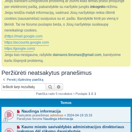
Jeigu bandant užregistruoti problemą ar žiūrint kitas temas prašo prisijungti
per elektroninį paštą, pabandykite su naršykle jungtis
inkognito
rėžimu.
Jeigu leidžia matyti informaciją, vadinasi Jūsų naršyklėje reikia ištrinti
cookies (sausainėliai) susijusius su el. paštu. Bandykite trinti po vieną ir
tikrinti. Tai ne forumo puslapio bėda, o Jūsų naršyklėje susikaupę
nereikalingi cookies.
(
https://mail.google.com
https://accounts.google.com
https://google.com
)
Jeigu kas nesigauna, rašykite
dainavos.forumas@gmail.com
, bandysime
kartu išspręsti problemą.
Peržiūrėti neatsakytus pranešimus
Pereiti į išplėstinę paiešką
Ieškoti
Išplėstinė paieška
Paieška rado 5 rezultatus • Puslapis
1
iš
1
Temos
N
Naudinga informacija
a
Paskutinis pranešimas
adminas
«
2024-04-19 15:15
u
Parašytas forume
Naudinga informacija
j
a
N
Kauno miesto savivaldybės administracijos direktoriaus
s
a
įsakymas dėl rūkymo daugiabutyje
p