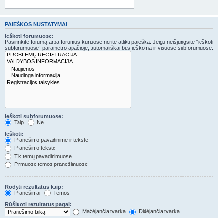
PAIEŠKOS NUSTATYMAI
Ieškoti forumuose:
Pasirinkite forumą arba forumus kuriuose norite atlikti paiešką. Jeigu neišjungsite “ieškoti
subforumuose“ parametro apačioje, automatiškai bus ieškoma ir visuose subforumuose.
Ieškoti subforumuose:
Taip
Ne
Ieškoti:
Pranešimo pavadinime ir tekste
Pranešimo tekste
Tik temų pavadinimuose
Pirmuose temos pranešimuose
Rodyti rezultatus kaip:
Pranešimai
Temos
Rūšiuoti rezultatus pagal:
Mažėjančia tvarka
Didėjančia tvarka