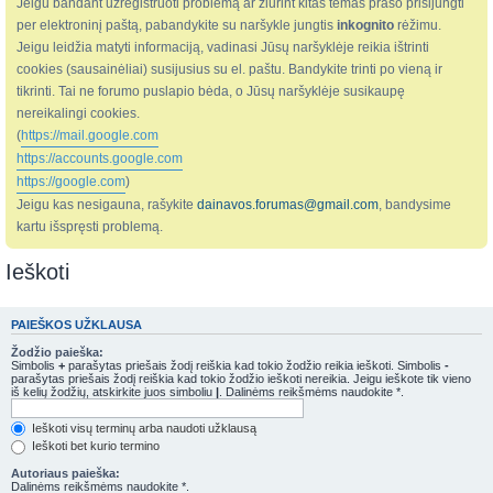
Jeigu bandant užregistruoti problemą ar žiūrint kitas temas prašo prisijungti
per elektroninį paštą, pabandykite su naršykle jungtis
inkognito
rėžimu.
Jeigu leidžia matyti informaciją, vadinasi Jūsų naršyklėje reikia ištrinti
cookies (sausainėliai) susijusius su el. paštu. Bandykite trinti po vieną ir
tikrinti. Tai ne forumo puslapio bėda, o Jūsų naršyklėje susikaupę
nereikalingi cookies.
(
https://mail.google.com
https://accounts.google.com
https://google.com
)
Jeigu kas nesigauna, rašykite
dainavos.forumas@gmail.com
, bandysime
kartu išspręsti problemą.
Ieškoti
PAIEŠKOS UŽKLAUSA
Žodžio paieška:
Simbolis
+
parašytas priešais žodį reiškia kad tokio žodžio reikia ieškoti. Simbolis
-
parašytas priešais žodį reiškia kad tokio žodžio ieškoti nereikia. Jeigu ieškote tik vieno
iš kelių žodžių, atskirkite juos simboliu
|
. Dalinėms reikšmėms naudokite *.
Ieškoti visų terminų arba naudoti užklausą
Ieškoti bet kurio termino
Autoriaus paieška:
Dalinėms reikšmėms naudokite *.