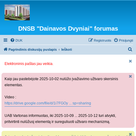
DNSB "Dainavos Dvyniai" forumas
DUK
Registruotis
Prisijungti
I
Pagrindinis diskusijų puslapis
Ieškoti
e
Elektroninis paštas jau veikia.
š
k
o
Kaip jau pastebėjote 2025-10-02 nulūžo įvažiavimo užtvaro skersinis
elementas.
t
i
Video :
https://drive.google.com/file/d/1i7FGOy ... sp=sharing
UAB Vartonas informuotas, iki 2025-10-09 ... 2025-10-12 turi atvykti,
pritvirtinti nulūžusį elementą ir sureguliuoti užtvaro mechanizmą.