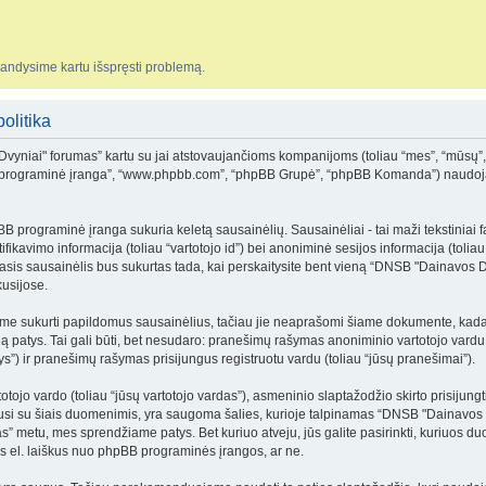
bandysime kartu išspręsti problemą.
olitika
 Dvyniai" forumas” kartu su jai atstovaujančioms kompanijoms (toliau “mes”, “mūsų
hpBB programinė įranga”, “www.phpbb.com”, “phpBB Grupė”, “phpBB Komanda”) naudoja 
rograminė įranga sukuria keletą sausainėlių. Sausainėliai - tai maži tekstiniai fail
ikavimo informacija (toliau “vartotojo id”) bei anoniminė sesijos informacija (toliau
is sausainėlis bus sukurtas tada, kai perskaitysite bent vieną “DNSB "Dainavos D
kusijose.
me sukurti papildomus sausainėlius, tačiau jie neaprašomi šiame dokumente, kadang
ją patys. Tai gali būti, bet nesudaro: pranešimų rašymas anoniminio vartotojo vardu
”) ir pranešimų rašymas prisijungus registruotu vardu (toliau “jūsų pranešimai”).
jo vardo (toliau “jūsų vartotojo vardas”), asmeninio slaptažodžio skirto prisijungti p
sijusi su šiais duomenimis, yra saugoma šalies, kurioje talpinamas “DNSB "Dainavos 
s” metu, mes sprendžiame patys. Bet kuriuo atveju, jūs galite pasirinkti, kuriuos du
tus el. laiškus nuo phpBB programinės įrangos, ar ne.