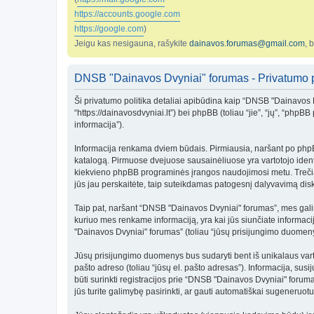
https://accounts.google.com
https://google.com
)
Jeigu kas nesigauna, rašykite
dainavos.forumas@gmail.com
, 
DNSB "Dainavos Dvyniai" forumas - Privatumo p
Ši privatumo politika detaliai apibūdina kaip “DNSB "Dainavos
“https://dainavosdvyniai.lt”) bei phpBB (toliau “jie”, “jų”, “p
informacija”).
Informacija renkama dviem būdais. Pirmiausia, naršant po phpBB p
katalogą. Pirmuose dvejuose sausainėliuose yra vartotojo identif
kiekvieno phpBB programinės įrangos naudojimosi metu. Trečias
jūs jau perskaitėte, taip suteikdamas patogesnį dalyvavimą dis
Taip pat, naršant “DNSB "Dainavos Dvyniai" forumas”, mes gali
kuriuo mes renkame informaciją, yra kai jūs siunčiate informaci
"Dainavos Dvyniai" forumas” (toliau “jūsų prisijungimo duomenys
Jūsų prisijungimo duomenys bus sudaryti bent iš unikalaus vartoto
pašto adreso (toliau “jūsų el. pašto adresas”). Informacija, su
būti surinkti registracijos prie “DNSB "Dainavos Dvyniai" foruma
jūs turite galimybę pasirinkti, ar gauti automatiškai sugeneruo