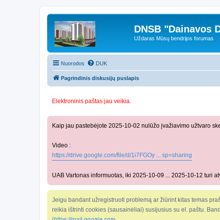
DNSB "Dainavos D
Uždaras Mūsų bendrijos forumas
Nuorodos
DUK
Pagrindinis diskusijų puslapis
Elektroninis paštas jau veikia.
Kaip jau pastebėjote 2025-10-02 nulūžo įvažiavimo užtvaro ske
Video :
https://drive.google.com/file/d/1i7FGOy ... sp=sharing
UAB Vartonas informuotas, iki 2025-10-09 ... 2025-10-12 turi atv
Jeigu bandant užregistruoti problemą ar žiūrint kitas temas praš
reikia ištrinti cookies (sausainėliai) susijusius su el. paštu. Ba
(
https://mail.google.com