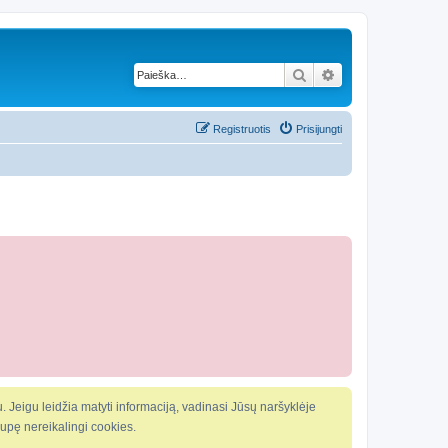
Ieškoti
Išplėstinė paieška
Registruotis
Prisijungti
. Jeigu leidžia matyti informaciją, vadinasi Jūsų naršyklėje
kaupę nereikalingi cookies.