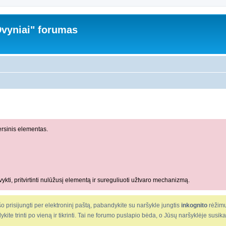
vyniai" forumas
rsinis elementas.
ykti, pritvirtinti nulūžusį elementą ir sureguliuoti užtvaro mechanizmą.
o prisijungti per elektroninį paštą, pabandykite su naršykle jungtis
inkognito
rėžimu
ndykite trinti po vieną ir tikrinti. Tai ne forumo puslapio bėda, o Jūsų naršyklėje susi