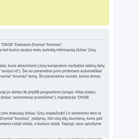
”, “DNSB "Dainavos Dvyniai" forumas”,
bet kurios sesijos metu surinktą informaciją (toliau “jūsų
ai, kurie atsiunčiami į jūsų kompiuterio naršyklės laikinų failų
 “sesijos id”). Šie du parametrai jums priskiriami automatiškai
vyniai" forumas” temą. Šis parametras nurodo, kurias temas
i jis skirtas tik phpBB programinei įrangai. Kitas būdas,
 (toliau “anoniminiai pranešimai”), registracija “DNSB
rie diskusijų (toliau “jūsų slaptažodis”) ir asmeninio tikro el.
Dvyniai" forumas”, įstatymų. Dėl visų kitų duomenų, kurie gali
omenis rodyti viešai, o kuriuos slėpti. Taipogi, savo aprašyme