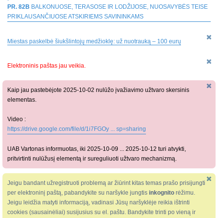
PR. 82B
BALKONUOSE, TERASOSE IR LODŽIJOSE, NUOSAVYBĖS TEISE
PRIKLAUSANČIUOSE ATSKIRIEMS SAVININKAMS
Miestas paskelbė šiukšlintojų medžioklę: už nuotrauką – 100 eurų
Elektroninis paštas jau veikia.
Kaip jau pastebėjote 2025-10-02 nulūžo įvažiavimo užtvaro skersinis
elementas.
Video :
https://drive.google.com/file/d/1i7FGOy ... sp=sharing
UAB Vartonas informuotas, iki 2025-10-09 ... 2025-10-12 turi atvykti,
pritvirtinti nulūžusį elementą ir sureguliuoti užtvaro mechanizmą.
Jeigu bandant užregistruoti problemą ar žiūrint kitas temas prašo prisijungti
per elektroninį paštą, pabandykite su naršykle jungtis
inkognito
rėžimu.
Jeigu leidžia matyti informaciją, vadinasi Jūsų naršyklėje reikia ištrinti
cookies (sausainėliai) susijusius su el. paštu. Bandykite trinti po vieną ir