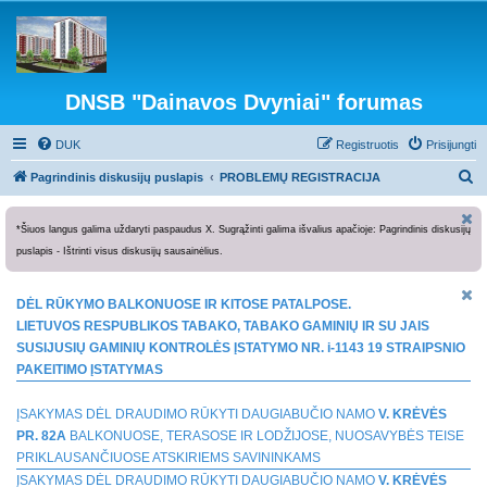
DNSB "Dainavos Dvyniai" forumas
DUK
Registruotis
Prisijungti
I
Pagrindinis diskusijų puslapis
PROBLEMŲ REGISTRACIJA
e
š
*Šiuos langus galima uždaryti paspaudus X. Sugrąžinti galima išvalius apačioje: Pagrindinis diskusijų
puslapis - Ištrinti visus diskusijų sausainėlius.
k
o
DĖL RŪKYMO BALKONUOSE IR KITOSE PATALPOSE.
t
LIETUVOS RESPUBLIKOS TABAKO, TABAKO GAMINIŲ IR SU JAIS
i
SUSIJUSIŲ GAMINIŲ KONTROLĖS ĮSTATYMO NR. i-1143 19 STRAIPSNIO
PAKEITIMO ĮSTATYMAS
ĮSAKYMAS DĖL DRAUDIMO RŪKYTI DAUGIABUČIO NAMO
V. KRĖVĖS
PR. 82A
BALKONUOSE, TERASOSE IR LODŽIJOSE, NUOSAVYBĖS TEISE
PRIKLAUSANČIUOSE ATSKIRIEMS SAVININKAMS
ĮSAKYMAS DĖL DRAUDIMO RŪKYTI DAUGIABUČIO NAMO
V. KRĖVĖS