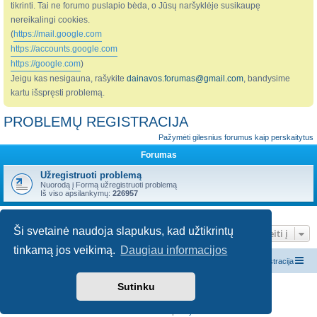
tikrinti. Tai ne forumo puslapio bėda, o Jūsų naršyklėje susikaupę
nereikalingi cookies.
(
https://mail.google.com
https://accounts.google.com
https://google.com
)
Jeigu kas nesigauna, rašykite
dainavos.forumas@gmail.com
, bandysime
kartu išspręsti problemą.
PROBLEMŲ REGISTRACIJA
Pažymėti gilesnius forumus kaip perskaitytus
Forumas
Užregistruoti problemą
Nuorodą į Formą užregistruoti problemą
Iš viso apsilankymų:
226957
Ši svetainė naudoja slapukus, kad užtikrintų
Pereiti į
tinkamą jos veikimą.
Daugiau informacijos
Pagrindinis diskusijų puslapis
Susisiekite su administracija
Sutinku
Veikia su
phpBB
® Forum Software © phpBB Limited
Vertė
Riešutas
© 2024
Konfidencialumas
|
Taisyklės